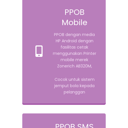
PPOB
Mobile
PPOB dengan media
HP Android dengan
fasilitas cetak
menggunakan Printer
mobile merek
Zonerich AB320M,
Cocok untuk sistem
jemput bola kepada
pelanggan
PPOB SMS