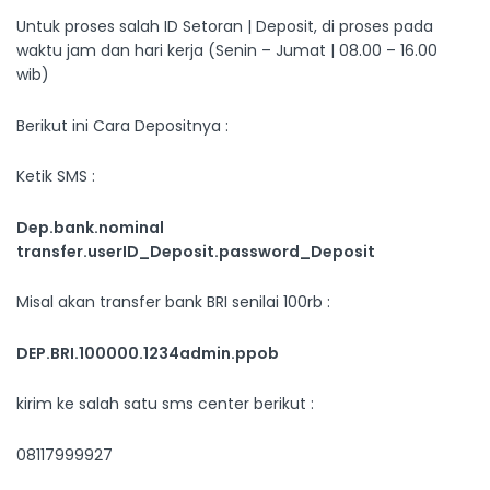
Untuk proses salah ID Setoran | Deposit, di proses pada
waktu jam dan hari kerja (Senin – Jumat | 08.00 – 16.00
wib)
Berikut ini Cara Depositnya :
Ketik SMS :
Dep.bank.nominal
transfer.userID_Deposit.password_Deposit
Misal akan transfer bank BRI senilai 100rb :
DEP.BRI.100000.1234admin.ppob
kirim ke salah satu sms center berikut :
08117999927