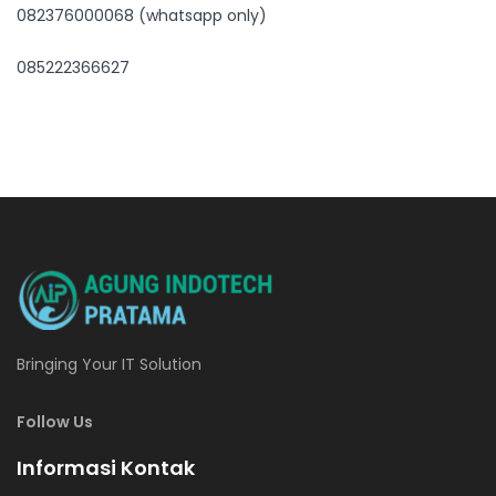
082376000068 (whatsapp only)
085222366627
Bringing Your IT Solution
Follow Us
Informasi Kontak